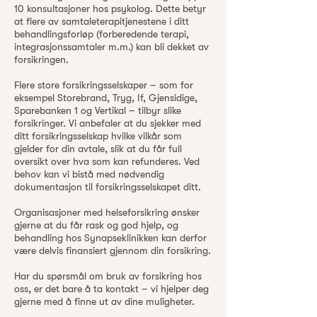
10 konsultasjoner hos psykolog. Dette betyr
at flere av samtaleterapitjenestene i ditt
behandlingsforløp (forberedende terapi,
integrasjonssamtaler m.m.) kan bli dekket av
forsikringen.
Flere store forsikringsselskaper – som for
eksempel Storebrand, Tryg, If, Gjensidige,
Sparebanken 1 og Vertikal – tilbyr slike
forsikringer. Vi anbefaler at du sjekker med
ditt forsikringsselskap hvilke vilkår som
gjelder for din avtale, slik at du får full
oversikt over hva som kan refunderes. Ved
behov kan vi bistå med nødvendig
dokumentasjon til forsikringsselskapet ditt.
Organisasjoner med helseforsikring ønsker
gjerne at du får rask og god hjelp, og
behandling hos Synapseklinikken kan derfor
være delvis finansiert gjennom din forsikring.
Har du spørsmål om bruk av forsikring hos
oss, er det bare å ta kontakt – vi hjelper deg
gjerne med å finne ut av dine muligheter.