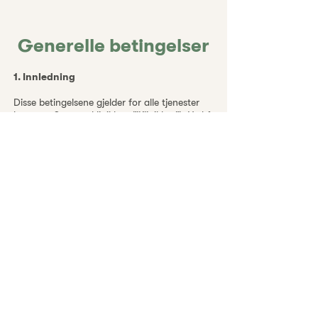
Generelle betingelser
1. Innledning
Disse betingelsene gjelder for alle tjenester
levert av Synapseklinikken (“Klinikken”). Ved å
benytte våre tjenester, aksepterer du disse
betingelsene i sin helhet.
2. Avbestilling
For å sikre at vi kan tilby best mulig
behandling og tilgjengelighet for alle våre
pasienter, har vi følgende avbestillingsregler:
Avbestilling må skje senest 24 timer før
oppsatt time. Ved manglende avbestilling eller
uteblivelse, vil 100 % av prisen faktureres.
Avbestillinger må gjøres i klinikkens