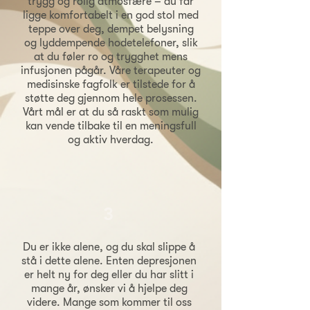
trygg og rolig atmosfære – du får
ligge komfortabelt i en god stol med
teppe over deg, dempet belysning
og lyddempende hodetelefoner, slik
at du føler ro og trygghet mens
infusjonen pågår. Våre terapeuter og
medisinske fagfolk er tilstede for å
støtte deg gjennom hele prosessen.
Vårt mål er at du så raskt som mulig
kan vende tilbake til en meningsfull
og aktiv hverdag.
3
Du er ikke alene, og du skal slippe å
stå i dette alene. Enten depresjonen
er helt ny for deg eller du har slitt i
mange år, ønsker vi å hjelpe deg
videre. Mange som kommer til oss