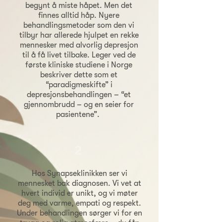
begynt å miste håpet. Men det
finnes alltid håp. Nyere
behandlingsmetoder som den vi
tilbyr har allerede hjulpet en rekke
mennesker med alvorlig depresjon
til å få livet tilbake. Leger ved de
første kliniske studiene i Norge
beskriver dette som et
“paradigmeskifte” i
depresjonsbehandlingen – “et
gjennombrudd – og en seier for
pasientene”.
2
Hos Synapseklinikken ser vi
mennesket bak diagnosen. Vi vet at
hvert individ er unikt, og vi møter
deg med varme, empati og respekt.
Under behandlingen sørger vi for en