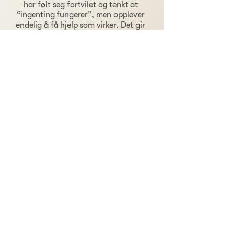
har følt seg fortvilet og tenkt at
“ingenting fungerer”, men opplever
endelig å få hjelp som virker. Det gir
oss dyp mening og glede å se
pasientene våre få tilbake smilet,
energien og fremtidstroen. Vi har
tro på at alle kan oppleve bedring
med riktig behandling og støtte –
og vi gir oss ikke før vi har gjort alt
vi kan for å hjelpe deg.
Kontakt oss
Vi forstår at det kan være et stort steg å
vurdere en ny type behandling. Har du
spørsmål, eller ønsker du en uforpliktende
konsultasjon?