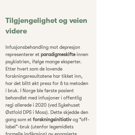
Tilgjengelighet og veien 
videre
Infusjonsbehandling mot depresjon 
representerer et 
paradigmeskifte
 innen 
psykiatrien, ifølge mange eksperter. 
Etter hvert som de lovende 
forskningsresultatene har tikket inn, 
har det blitt økt press for å ta metoden 
i bruk. I Norge ble første pasient 
behandlet med infusjoner i offentlig 
regi allerede i 2020 (ved Sykehuset 
Østfold DPS i Moss). Dette skjedde den 
gang som et 
forskningsinitiativ
 og “off-
label”-bruk (utenfor legemidlets 
formelle indikasjon) av engasjerte 