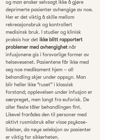
og man ønsker selvsagt ikke å gjøre 
deprimerte pasienter avhengige av noe. 
Her er det viktig å skille mellom 
rekreasjonsbruk og kontrollert 
medisinsk bruk. I studier og klinisk 
praksis har det 
ikke blitt rapportert 
problemer med avhengighet
 når 
infusjonene gis i forsvarlige former av 
helsevesenet. Pasientene får ikke med 
seg noe medikament hjem – all 
behandling skjer under oppsyn. Man 
blir heller ikke “ruset” i klassisk 
forstand; opplevelsen under infusjon er 
særpreget, men langt fra euforisk. De 
aller fleste tåler behandlingen fint. 
Likevel frarådes den til personer med 
aktivt rusmisbruk eller visse psykose-
lidelser, da nøye seleksjon av pasienter 
er viktig for sikkerheten.