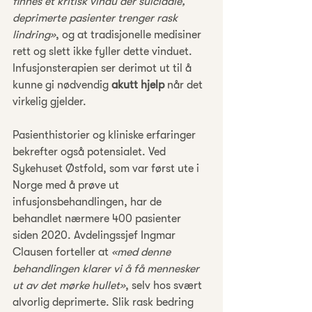
finnes et kritisk vindu der suicidale, 
deprimerte pasienter trenger rask 
lindring»
, og at tradisjonelle medisiner 
rett og slett ikke fyller dette vinduet. 
Infusjonsterapien ser derimot ut til å 
kunne gi nødvendig 
akutt hjelp
 når det 
virkelig gjelder.
Pasienthistorier og kliniske erfaringer 
bekrefter også potensialet. Ved 
Sykehuset Østfold, som var først ute i 
Norge med å prøve ut 
infusjonsbehandlingen, har de 
behandlet nærmere 400 pasienter 
siden 2020. Avdelingssjef Ingmar 
Clausen forteller at 
«med denne 
behandlingen klarer vi å få mennesker 
ut av det mørke hullet»
, selv hos svært 
alvorlig deprimerte. Slik rask bedring 