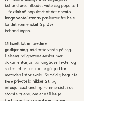
behandlere. Tilbudet viste seg populært 
– faktisk så populært at det oppsto 
lange ventelister
 av pasienter fra hele 
landet som ønsket å prøve 
behandlingen.
Offisielt lot en bredere 
godkjenning
 imidlertid vente på seg. 
Helsemyndighetene ønsket mer 
dokumentasjon på langtidseffekter og 
sikkerhet før de kunne gå god for 
metoden i stor skala. Samtidig begynte 
flere 
private klinikker
 å tilby 
infusjonsbehandling kommersielt i de 
største byene, om enn til høye 
kostnader for pasientene. Denne 
situasjonen – der et nasjonalt 
helseproblem ble overlatt til en liten 