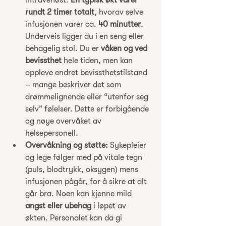
intravenøst. 
En typisk økt varer 
rundt 2 timer totalt
, hvorav selve 
infusjonen varer ca. 
40 minutter
. 
Underveis ligger du i en seng eller 
behagelig stol. Du er 
våken og ved 
bevissthet
 hele tiden, men kan 
oppleve endret bevissthetstilstand 
– mange beskriver det som 
drømmelignende eller “utenfor seg 
selv” følelser. Dette er forbigående 
og nøye overvåket av 
helsepersonell.
Overvåkning og støtte:
 Sykepleier 
og lege følger med på vitale tegn 
(puls, blodtrykk, oksygen) mens 
infusjonen pågår, for å sikre at alt 
går bra. Noen kan kjenne mild 
angst eller ubehag
 i løpet av 
økten. Personalet kan da gi 