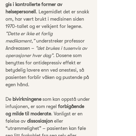
gis i kontrollerte former av 
helsepersonell
. Legemidlet det er snakk 
om, har vært brukt i medisinen siden 
1970-tallet og er velkjent for legene. 
“Dette er ikke et farlig 
medikament,”
 understreker professor 
Andreassen – 
“det brukes i tusenvis av 
operasjoner hver dag”
. Dosene som 
benyttes for antidepressiv effekt er 
betydelig lavere enn ved anestesi, så 
pasienten forblir våken og pustende på 
egen hånd.
De 
bivirkningene
 som kan oppstå under 
infusjonen, er som regel 
forbigående 
og milde til moderate
. Vanligst er en 
følelse av 
dissosiasjon
 eller 
“utrømmelighet” – pasienten kan føle 
seg litt frakoblet fra seg selv eller 