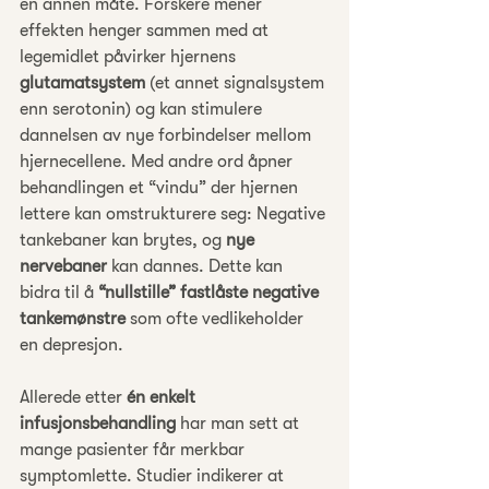
en annen måte. Forskere mener 
effekten henger sammen med at 
legemidlet påvirker hjernens 
glutamatsystem
 (et annet signalsystem 
enn serotonin) og kan stimulere 
dannelsen av nye forbindelser mellom 
hjernecellene. Med andre ord åpner 
behandlingen et “vindu” der hjernen 
lettere kan omstrukturere seg: Negative 
tankebaner kan brytes, og 
nye 
nervebaner
 kan dannes. Dette kan 
bidra til å 
“nullstille” fastlåste negative 
tankemønstre
 som ofte vedlikeholder 
en depresjon.
Allerede etter 
én enkelt 
infusjonsbehandling
 har man sett at 
mange pasienter får merkbar 
symptomlette. Studier indikerer at 