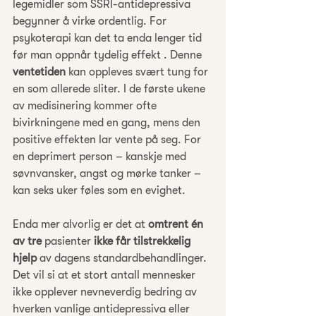
legemidler som SSRI-antidepressiva 
begynner å virke ordentlig. For 
psykoterapi kan det ta enda lenger tid 
før man oppnår tydelig effekt . Denne 
ventetiden
 kan oppleves svært tung for 
en som allerede sliter. I de første ukene 
av medisinering kommer ofte 
bivirkningene med en gang, mens den 
positive effekten lar vente på seg. For 
en deprimert person – kanskje med 
søvnvansker, angst og mørke tanker – 
kan seks uker føles som en evighet.
Enda mer alvorlig er det at 
omtrent én 
av tre
 pasienter 
ikke får tilstrekkelig 
hjelp
 av dagens standardbehandlinger. 
Det vil si at et stort antall mennesker 
ikke opplever nevneverdig bedring av 
hverken vanlige antidepressiva eller 