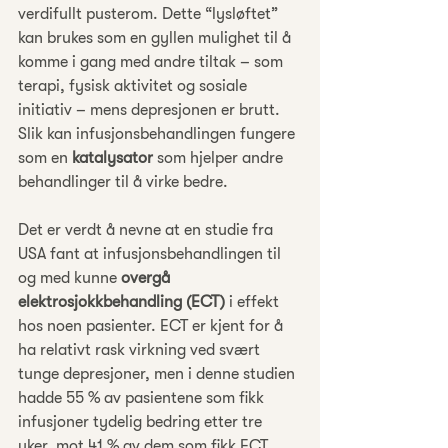
verdifullt pusterom. Dette “lysløftet” 
kan brukes som en gyllen mulighet til å 
komme i gang med andre tiltak – som 
terapi, fysisk aktivitet og sosiale 
initiativ – mens depresjonen er brutt. 
Slik kan infusjonsbehandlingen fungere 
som en 
katalysator
 som hjelper andre 
behandlinger til å virke bedre.
Det er verdt å nevne at en studie fra 
USA fant at infusjonsbehandlingen til 
og med kunne 
overgå 
elektrosjokkbehandling (ECT)
 i effekt 
hos noen pasienter. ECT er kjent for å 
ha relativt rask virkning ved svært 
tunge depresjoner, men i denne studien 
hadde 55 % av pasientene som fikk 
infusjoner tydelig bedring etter tre 
uker, mot 41 % av dem som fikk ECT. 