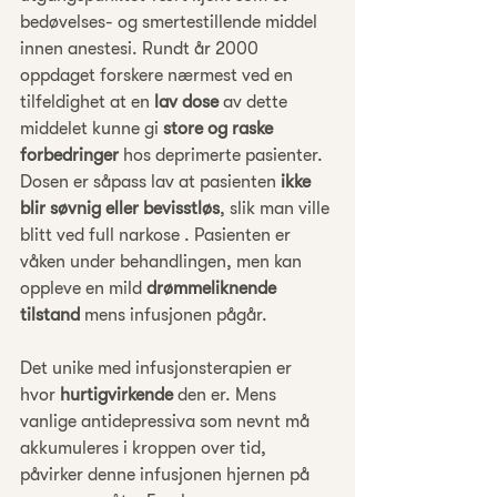
bedøvelses- og smertestillende middel 
innen anestesi. Rundt år 2000 
oppdaget forskere nærmest ved en 
tilfeldighet at en 
lav dose
 av dette 
middelet kunne gi 
store og raske 
forbedringer
 hos deprimerte pasienter. 
Dosen er såpass lav at pasienten 
ikke 
blir søvnig eller bevisstløs
, slik man ville 
blitt ved full narkose . Pasienten er 
våken under behandlingen, men kan 
oppleve en mild 
drømmeliknende 
tilstand
 mens infusjonen pågår.
Det unike med infusjonsterapien er 
hvor 
hurtigvirkende
 den er. Mens 
vanlige antidepressiva som nevnt må 
akkumuleres i kroppen over tid, 
påvirker denne infusjonen hjernen på 