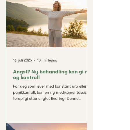
behandlingene for depresjon i dag er
samtaleterapi og antidepressiva i pilleform.
Begge deler krever som regel l
16. juli 2025
10 min lesing
Angst? Ny behandling kan gi ro
og kontroll
For deg som lever med konstant uro eller
panikkanfall, kan en ny medikamentassistert
terapi gi etterlengtet lindring. Denne
behandlingen demper overaktiviteten i
hjernen som skaper angst, og mange
opplever en dyp følelse av ro og kontroll
allerede tidlig i forløpet. Behandlingen gis av
erfarne spesialister i trygge omgivelser, slik