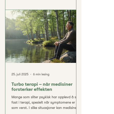
opplever at verken medisiner eller terapi har
tilstrekkelig effekt. Faktisk anslås det at
rundt 30 % av pasienter med depresjon
faller inn under det som kalles
behandlingsresistent depresjon. For disse
menneskene kan depresjonen bli langvarig
og alvorlig, med store konsekvenser for
livskvalitet, funksjonsevne og
25. juli 2025
6 min lesing
Turbo terapi – når medisiner
forsterker effekten
Mange som sliter psykisk har opplevd å stå
fast i terapi, spesielt når symptomene er
som verst. I slike situasjoner kan medisiner
fungere som en turbo som løfter deg opp