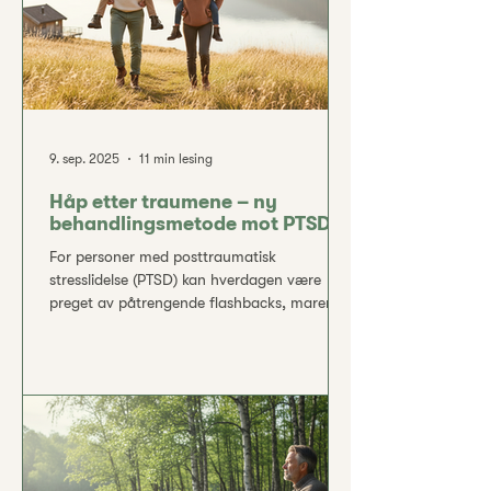
9. sep. 2025
11 min lesing
Håp etter traumene – ny
behandlingsmetode mot PTSD
For personer med posttraumatisk
stresslidelse (PTSD) kan hverdagen være
preget av påtrengende flashbacks, mareritt,
søvnproblemer og en følelse av konstant
alarmberedskap. Små triggere i omgivelsene
kan plutselig kaste dem tilbake i traumets
vold, og kroppens beredskapssystem står
kontinuerlig på tå hev. En ny type
infusjonsbehandling gir imidlertid håp – den
ser ut til å kunne dempe de intense
stressreaksjonene og hjelpe den enkelte å