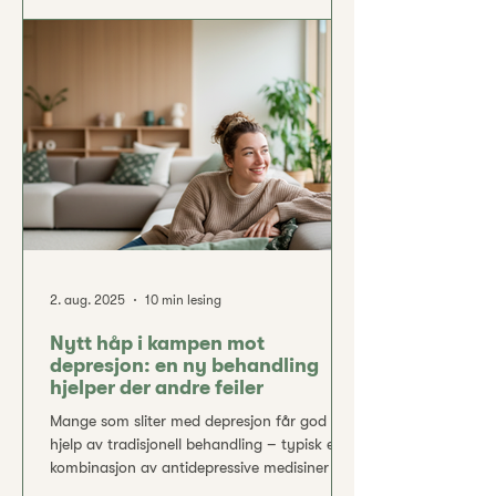
pasientene opplever ingen bedring av slike
medisiner. Faktisk fortsetter opptil 50 % av
deprimerte å ha symptomer til tross for
behandling med ett eller flere legemidler .
Behovet for nye behandlingsmetoder er
derfor
2. aug. 2025
10 min lesing
Nytt håp i kampen mot
depresjon: en ny behandling
hjelper der andre feiler
Mange som sliter med depresjon får god
hjelp av tradisjonell behandling – typisk en
kombinasjon av antidepressive medisiner og
samtaleterapi. Men en betydelig andel