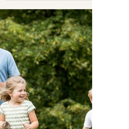
Depresjon er en av våre mest utbredte og
alvorlige folkesykdommer. Globalt anslår
Verdens helseorganisasjon (WHO) at rundt
280 millioner mennesker – omkring 5 % av
alle voksne – til enhver tid lider av depresjon.
Depressive lidelser er en ledende årsak til
uførhet på verdensbasis (WHO, 2022) og en
betydelig risikofaktor for selvmord. I Norge
vil om lag 18 % av befolkningen oppleve en
depresjon i løpet av livet, og cirka 6 % er
deprimerte til enhver tid (Berthold-Losleben
et a