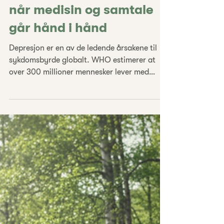
5. sep. 2025
22 min lesing
Ketaminassistert terapi –
når medisin og samtale
går hånd i hånd
Depresjon er en av de ledende årsakene til
sykdomsbyrde globalt. WHO estimerer at
over 300 millioner mennesker lever med
depresjon, som gjør lidelsen til en
hovedårsak til nedsatt helse og uførhet
verden over (WHO, 2017). Til tross for en
rekke tradisjonelle behandlingsmetoder – fra
antidepressiva til psykoterapi – opplever