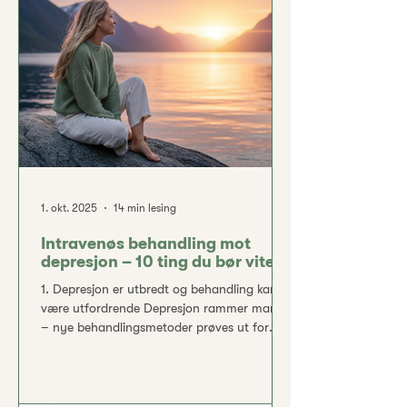
at du kan føle deg sikker gjennom hele
prosessen. Angstens jerngrep – et utbredt
problem Angstlidelser er blant de vanligste
psykiske lidelsene.
1. okt. 2025
14 min lesing
Intravenøs behandling mot
depresjon – 10 ting du bør vite
1. Depresjon er utbredt og behandling kan
være utfordrende Depresjon rammer mange
– nye behandlingsmetoder prøves ut for
dem som ikke får hjelp av tradisjonell terapi.
Depressive lidelser er blant de vanligste
psykiske helseutfordringene. Anslagsvis 5 %
av befolkningen opplever en depressiv