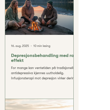
selvmordstanker. Behovet for nye
behandlingsmetoder har derfor økt i takt
med erkjennelsen av at dagens tilbud ikke
16. aug. 2025
10 min lesing
Depresjonsbehandling med rask
effekt
For mange kan ventetiden på tradisjonelle
antidepressiva kjennes uutholdelig.
Infusjonsterapi mot depresjon virker derimot
mye raskere – mange merker bedring av
humøret i løpet av timer eller få dager, ikke
uker. Den hurtige effekten kan bety at du får
livsgnisten tilbake langt tidligere enn du
trodde var mulig. Lang ventetid med
tradisjonelle metoder De vanligste