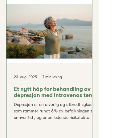
episode i løpet av et år , og rundt 20 % vil
oppleve en depressiv lidelse i løpet av livet .
Selv om det finnes flere effektive
behandlingsformer (som samtaleterapi og
antidepressive legem
23. aug. 2025
7 min lesing
Et nytt håp for behandling av
depresjon med intravenøs terapi
Depresjon er en alvorlig og utbredt sykdom
som rammer rundt 6 % av befolkningen til
enhver tid , og er en ledende risikofaktor for
selvmord. Tradisjonelle antidepressiva har
begrensninger: de tar ofte flere uker før man
merker effekt, og så mange som en tredel av