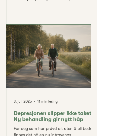
– har vist lovende resultater, selv for
pasienter der ingen andre terapier har
fungert. Fagmiljøer beskriver dette som et
gjennombrudd i behandlingen av alvorlig
depresjon. Hva går den nye metoden ut på,
og hvorfor omtales den som et av de største
fremskrittene innen psykiatrisk behandling
på flere tiår? Nedenfor forklarer vi hvordan
behandli
3. juli 2025
11 min lesing
Depresjonen slipper ikke taket?
Ny behandling gir nytt håp
For deg som har prøvd alt uten å bli bedre,
finnes det nå en ny intravenøs