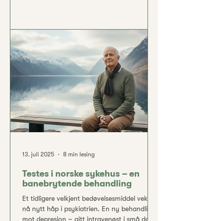
akkurat nok til at samtaleterapien får bedre
tak. Kombinasjonsbehandling – altså både
infusjonsbehandling med legemidler og
samtaleterapi – ser ut til å gi sterkere og
mer varig bedring enn hver metode alene.
Denne integrerte tilnærmingen utnytter
styrken i begge metodene: medisinen gir
rask symptomlindring
13. juli 2025
8 min lesing
Testes i norske sykehus – en
banebrytende behandling
Et tidligere velkjent bedøvelsesmiddel vekker
nå nytt håp i psykiatrien. En ny behandling
mot depresjon – gitt intravenøst i små doser