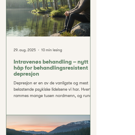
finne tilbake til en indre trygghet. Man
29. aug. 2025
10 min lesing
Intravenøs behandling – nytt
håp for behandlingsresistent
depresjon
Depresjon er en av de vanligste og mest
belastende psykiske lidelsene vi har. Hvert år
rammes mange tusen nordmenn, og rundt
en av tre opplever dessverre at tradisjonell
behandling med samtaleterapi og
antidepressiva ikke fører fram. For disse kan
livet bli en krevende kamp preget av
vedvarende symptomer, redusert livskvalitet
og i verste fall tilbakevendende