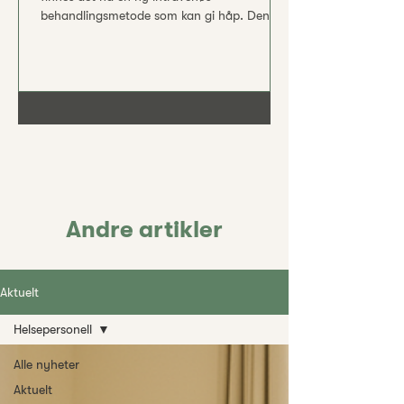
behandlingsmetode som kan gi håp. Den
virker annerledes enn vanlige antidepressiva,
og mange opplever at selv dype depressive
symptomer endelig letter. Behandlingen gis
under tett medisinsk oppfølging, slik at du
føler deg ivaretatt på veien ut av mørket.
Denne nye metoden representerer et
etterlengtet fremskritt for de som sliter med
behandlingsresistent depresjon – en gruppe
som utgjør omtrent 30 %
Andre artikler
Aktuelt
Helsepersonell
Alle nyheter
Aktuelt