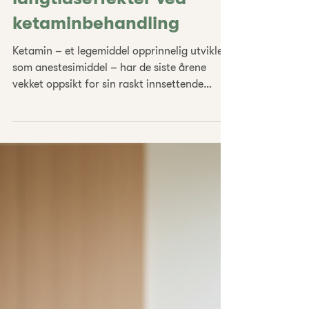
bivirkninger og
langtidseffekter ved
ketaminbehandling
Ketamin – et legemiddel opprinnelig utviklet
som anestesimiddel – har de siste årene
vekket oppsikt for sin raskt innsettende
antidepressive effekt hos pasienter med
behandlingsresistent depresjon. Dette har
skapt ny optimisme, men også et sterkt fokus
på sikkerhet, bivirkninger og
langtidseffekter. “Sikkerhet først” er et
prinsipp som veileder klinikere og forskere i
utforskningen av ketaminbehandling; selv
om omlag halvparten av pasientene opplever
betydelig symptomlindrin