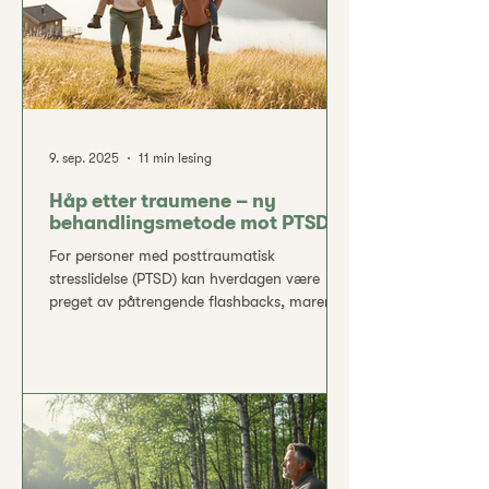
9. sep. 2025
11 min lesing
Håp etter traumene – ny
behandlingsmetode mot PTSD
For personer med posttraumatisk
stresslidelse (PTSD) kan hverdagen være
preget av påtrengende flashbacks, mareritt,
søvnproblemer og en følelse av konstant
alarmberedskap. Små triggere i omgivelsene
kan plutselig kaste dem tilbake i traumets
vold, og kroppens beredskapssystem står
kontinuerlig på tå hev. En ny type
infusjonsbehandling gir imidlertid håp – den
ser ut til å kunne dempe de intense
stressreaksjonene og hjelpe den enkelte å