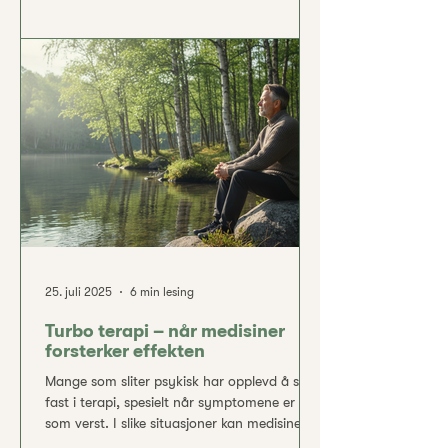
opplever at verken medisiner eller terapi har
tilstrekkelig effekt. Faktisk anslås det at
rundt 30 % av pasienter med depresjon
faller inn under det som kalles
behandlingsresistent depresjon. For disse
menneskene kan depresjonen bli langvarig
og alvorlig, med store konsekvenser for
livskvalitet, funksjonsevne og
25. juli 2025
6 min lesing
Turbo terapi – når medisiner
forsterker effekten
Mange som sliter psykisk har opplevd å stå
fast i terapi, spesielt når symptomene er
som verst. I slike situasjoner kan medisiner
fungere som en turbo som løfter deg opp