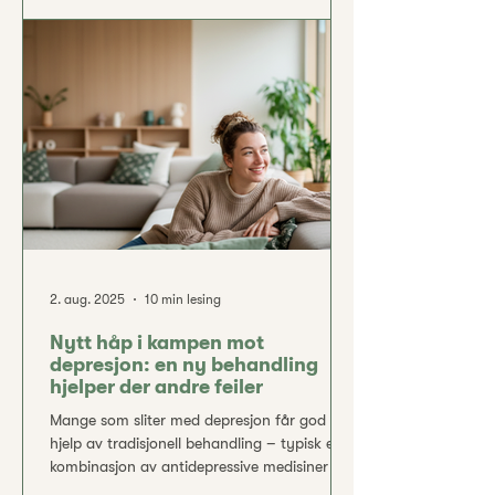
pasientene opplever ingen bedring av slike
medisiner. Faktisk fortsetter opptil 50 % av
deprimerte å ha symptomer til tross for
behandling med ett eller flere legemidler .
Behovet for nye behandlingsmetoder er
derfor
2. aug. 2025
10 min lesing
Nytt håp i kampen mot
depresjon: en ny behandling
hjelper der andre feiler
Mange som sliter med depresjon får god
hjelp av tradisjonell behandling – typisk en
kombinasjon av antidepressive medisiner og
samtaleterapi. Men en betydelig andel