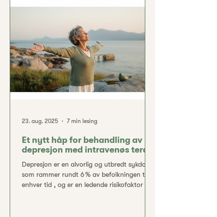
episode i løpet av et år , og rundt 20 % vil
oppleve en depressiv lidelse i løpet av livet .
Selv om det finnes flere effektive
behandlingsformer (som samtaleterapi og
antidepressive legem
23. aug. 2025
7 min lesing
Et nytt håp for behandling av
depresjon med intravenøs terapi
Depresjon er en alvorlig og utbredt sykdom
som rammer rundt 6 % av befolkningen til
enhver tid , og er en ledende risikofaktor for
selvmord. Tradisjonelle antidepressiva har
begrensninger: de tar ofte flere uker før man
merker effekt, og så mange som en tredel av