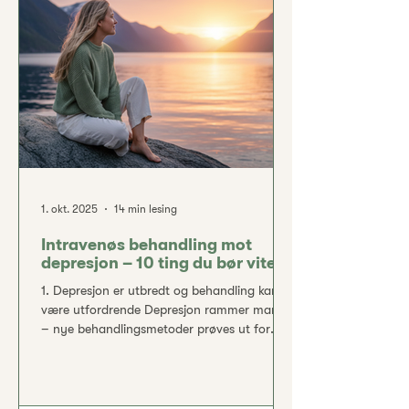
at du kan føle deg sikker gjennom hele
prosessen. Angstens jerngrep – et utbredt
problem Angstlidelser er blant de vanligste
psykiske lidelsene.
1. okt. 2025
14 min lesing
Intravenøs behandling mot
depresjon – 10 ting du bør vite
1. Depresjon er utbredt og behandling kan
være utfordrende Depresjon rammer mange
– nye behandlingsmetoder prøves ut for
dem som ikke får hjelp av tradisjonell terapi.
Depressive lidelser er blant de vanligste
psykiske helseutfordringene. Anslagsvis 5 %
av befolkningen opplever en depressiv