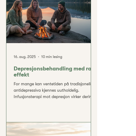
selvmordstanker. Behovet for nye
behandlingsmetoder har derfor økt i takt
med erkjennelsen av at dagens tilbud ikke
16. aug. 2025
10 min lesing
Depresjonsbehandling med rask
effekt
For mange kan ventetiden på tradisjonelle
antidepressiva kjennes uutholdelig.
Infusjonsterapi mot depresjon virker derimot
mye raskere – mange merker bedring av
humøret i løpet av timer eller få dager, ikke
uker. Den hurtige effekten kan bety at du får
livsgnisten tilbake langt tidligere enn du
trodde var mulig. Lang ventetid med
tradisjonelle metoder De vanligste