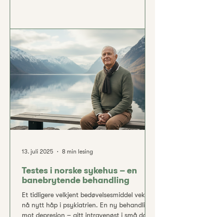
akkurat nok til at samtaleterapien får bedre
tak. Kombinasjonsbehandling – altså både
infusjonsbehandling med legemidler og
samtaleterapi – ser ut til å gi sterkere og
mer varig bedring enn hver metode alene.
Denne integrerte tilnærmingen utnytter
styrken i begge metodene: medisinen gir
rask symptomlindring
13. juli 2025
8 min lesing
Testes i norske sykehus – en
banebrytende behandling
Et tidligere velkjent bedøvelsesmiddel vekker
nå nytt håp i psykiatrien. En ny behandling
mot depresjon – gitt intravenøst i små doser