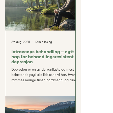
finne tilbake til en indre trygghet. Man
29. aug. 2025
10 min lesing
Intravenøs behandling – nytt
håp for behandlingsresistent
depresjon
Depresjon er en av de vanligste og mest
belastende psykiske lidelsene vi har. Hvert år
rammes mange tusen nordmenn, og rundt
en av tre opplever dessverre at tradisjonell
behandling med samtaleterapi og
antidepressiva ikke fører fram. For disse kan
livet bli en krevende kamp preget av
vedvarende symptomer, redusert livskvalitet
og i verste fall tilbakevendende