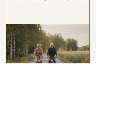
– har vist lovende resultater, selv for
pasienter der ingen andre terapier har
fungert. Fagmiljøer beskriver dette som et
gjennombrudd i behandlingen av alvorlig
depresjon. Hva går den nye metoden ut på,
og hvorfor omtales den som et av de største
fremskrittene innen psykiatrisk behandling
på flere tiår? Nedenfor forklarer vi hvordan
behandli
3. juli 2025
11 min lesing
Depresjonen slipper ikke taket?
Ny behandling gir nytt håp
For deg som har prøvd alt uten å bli bedre,
finnes det nå en ny intravenøs