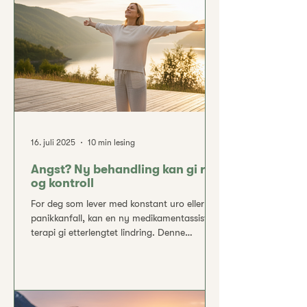
behandlingene for depresjon i dag er
samtaleterapi og antidepressiva i pilleform.
Begge deler krever som regel l
16. juli 2025
10 min lesing
Angst? Ny behandling kan gi ro
og kontroll
For deg som lever med konstant uro eller
panikkanfall, kan en ny medikamentassistert
terapi gi etterlengtet lindring. Denne
behandlingen demper overaktiviteten i
hjernen som skaper angst, og mange
opplever en dyp følelse av ro og kontroll
allerede tidlig i forløpet. Behandlingen gis av
erfarne spesialister i trygge omgivelser, slik