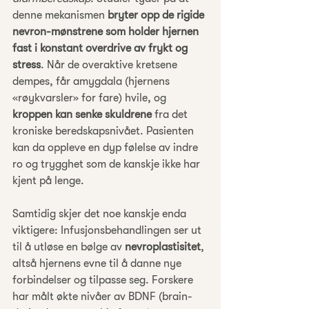
denne mekanismen 
bryter opp de rigide 
nevron-mønstrene som holder hjernen 
fast i konstant overdrive av frykt og 
stress
. Når de overaktive kretsene 
dempes, får amygdala (hjernens 
«røykvarsler» for fare) hvile, og 
kroppen kan senke skuldrene
 fra det 
kroniske beredskapsnivået. Pasienten 
kan da oppleve en dyp følelse av indre 
ro og trygghet som de kanskje ikke har 
kjent på lenge.
Samtidig skjer det noe kanskje enda 
viktigere: Infusjonsbehandlingen ser ut 
til å utløse en bølge av 
nevroplastisitet
, 
altså hjernens evne til å danne nye 
forbindelser og tilpasse seg. Forskere 
har målt økte nivåer av BDNF (brain-