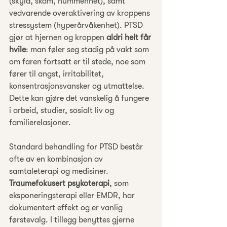
(skyld, skam, nummenhet), samt 
vedvarende overaktivering av kroppens 
stressystem (hyperårvåkenhet). PTSD 
gjør at hjernen og kroppen 
aldri helt får 
hvile
: man føler seg stadig på vakt som 
om faren fortsatt er til stede, noe som 
fører til angst, irritabilitet, 
konsentrasjonsvansker og utmattelse. 
Dette kan gjøre det vanskelig å fungere 
i arbeid, studier, sosialt liv og 
familierelasjoner.
Standard behandling for PTSD består 
ofte av en kombinasjon av 
samtaleterapi og medisiner. 
Traumefokusert psykoterapi
, som 
eksponeringsterapi eller EMDR, har 
dokumentert effekt og er vanlig 
førstevalg. I tillegg benyttes gjerne 