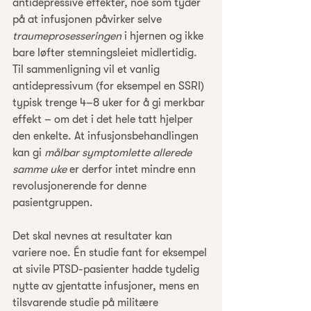
antidepressive effekter, noe som tyder 
på at infusjonen påvirker selve 
traumeprosesseringen
 i hjernen og ikke 
bare løfter stemningsleiet midlertidig. 
Til sammenligning vil et vanlig 
antidepressivum (for eksempel en SSRI) 
typisk trenge 4–8 uker for å gi merkbar 
effekt – om det i det hele tatt hjelper 
den enkelte. At infusjonsbehandlingen 
kan gi 
målbar symptomlette allerede 
samme uke
 er derfor intet mindre enn 
revolusjonerende for denne 
pasientgruppen.
Det skal nevnes at resultater kan 
variere noe. Én studie fant for eksempel 
at sivile PTSD-pasienter hadde tydelig 
nytte av gjentatte infusjoner, mens en 
tilsvarende studie på militære 