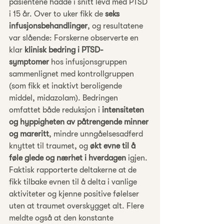
pasientene hadde i snitt levd med PTSD 
i 15 år. Over to uker fikk de 
seks 
infusjonsbehandlinger
, og resultatene 
var slående: Forskerne observerte en 
klar 
klinisk bedring i PTSD-
symptomer
 hos infusjonsgruppen 
sammenlignet med kontrollgruppen 
(som fikk et inaktivt beroligende 
middel, midazolam). Bedringen 
omfattet både reduksjon i 
intensiteten 
og hyppigheten av påtrengende minner 
og mareritt
, mindre unngåelsesadferd 
knyttet til traumet, og 
økt evne til å 
føle glede og nærhet i hverdagen
 igjen. 
Faktisk rapporterte deltakerne at de 
fikk tilbake evnen til å delta i vanlige 
aktiviteter og kjenne positive følelser 
uten at traumet overskygget alt. Flere 
meldte også at den konstante 