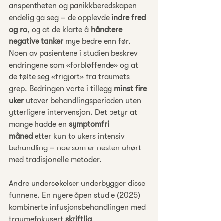
anspentheten og panikkberedskapen 
endelig ga seg – de opplevde 
indre fred 
og ro
, og at de klarte å 
håndtere 
negative tanker
 mye bedre enn før. 
Noen av pasientene i studien beskrev 
endringene som «forbløffende» og at 
de følte seg «frigjort» fra traumets 
grep. Bedringen varte i tillegg 
minst fire 
uker
 utover behandlingsperioden uten 
ytterligere intervensjon. Det betyr at 
mange hadde en 
symptomfri 
måned
 etter kun to ukers intensiv 
behandling – noe som er nesten uhørt 
med tradisjonelle metoder.
Andre undersøkelser underbygger disse 
funnene. En nyere åpen studie (2025) 
kombinerte infusjonsbehandlingen med 
traumefokusert 
skriftlig 