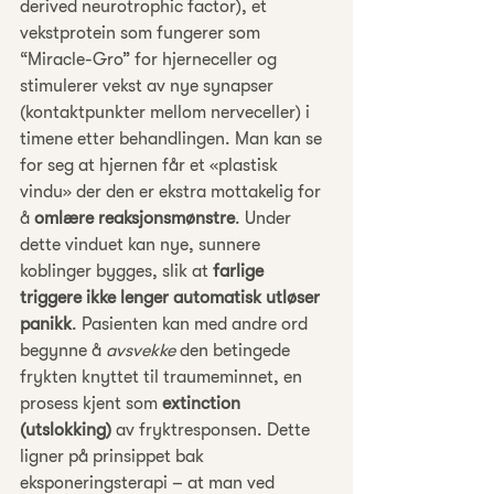
derived neurotrophic factor), et 
vekstprotein som fungerer som 
“Miracle-Gro” for hjerneceller og 
stimulerer vekst av nye synapser 
(kontaktpunkter mellom nerveceller) i 
timene etter behandlingen. Man kan se 
for seg at hjernen får et «plastisk 
vindu» der den er ekstra mottakelig for 
å 
omlære reaksjonsmønstre
. Under 
dette vinduet kan nye, sunnere 
koblinger bygges, slik at 
farlige 
triggere ikke lenger automatisk utløser 
panikk
. Pasienten kan med andre ord 
begynne å 
avsvekke
 den betingede 
frykten knyttet til traumeminnet, en 
prosess kjent som 
extinction 
(utslokking)
 av fryktresponsen. Dette 
ligner på prinsippet bak 
eksponeringsterapi – at man ved 