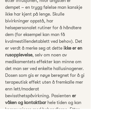
etter infusjonen, hvor angsten er 
dempet – en trygg følelse man kanskje 
ikke har kjent på lenge. Skulle 
bivirkninger oppstå, har 
helsepersonalet rutiner for å håndtere 
dem (for eksempel kan man få 
kvalmestillendetablett ved behov). Det 
er verdt å merke seg at dette 
ikke er en 
rusopplevelse
, selv om noen av 
medikamentets effekter kan minne om 
det man ser ved enkelte hallusinogener. 
Dosen som gis er nøye beregnet for å gi 
terapeutisk effekt uten å fremkalle mer 
enn lett/moderat 
bevissthetspåvirkning. Pasienten 
er 
våken og kontaktbar
 hele tiden og kan 
kommunisere med behandlerne. Etter 
endt infusjon vil man normalt slappe av 
en stund til observasjon før man reiser 