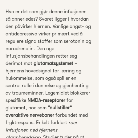
Hva er det som gjør denne infusjonen 
så annerledes? Svaret ligger i hvordan 
den påvirker hjernen. Vanlige angst- og 
antidepressiva virker primært ved å 
regulere signalstoffer som serotonin og 
noradrenalin. Den nye 
infusjonsbehandlingen retter seg 
derimot mot 
glutamatsystemet
 – 
hjernens hovedsignal for læring og 
hukommelse, som også spiller en 
sentral rolle i dannelse og gjenhenting 
av traumeminner. Legemidlet blokkerer 
spesifikke 
NMDA-reseptorer
 for 
glutamat, noe som 
“nullstiller” 
overaktive nervebaner
 forbundet med 
fryktrespons. Enkelt forklart 
roer 
infusjonen ned hjernens 
alarmberedskap
. Studier tyder på at 