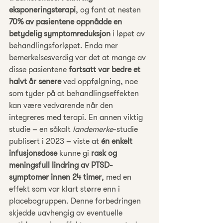
eksponeringsterapi
, og fant at nesten 
70% av pasientene oppnådde en 
betydelig symptomreduksjon
 i løpet av 
behandlingsforløpet. Enda mer 
bemerkelsesverdig var det at mange av 
disse pasientene 
fortsatt var bedre et 
halvt år senere
 ved oppfølgning, noe 
som tyder på at behandlingseffekten 
kan være vedvarende når den 
integreres med terapi. En annen viktig 
studie – en såkalt 
landemerke
-studie 
publisert i 2023 – viste at 
én enkelt 
infusjonsdose
 kunne gi 
rask og 
meningsfull lindring av PTSD-
symptomer innen 24 timer
, med en 
effekt som var klart større enn i 
placebogruppen. Denne forbedringen 
skjedde uavhengig av eventuelle 