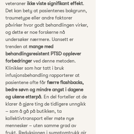
veteraner 
ikke viste signifikant effekt
. 
Det kan bety at pasientenes bakgrunn, 
traumetype eller andre faktorer 
påvirker hvor godt behandlingen virker, 
og dette er noe forskerne nå 
undersøker nærmere. Uansett er 
trenden at 
mange med 
behandlingsresistent PTSD opplever 
forbedringer
 ved denne metoden. 
Klinikker som har tatt i bruk 
infusjonsbehandling rapporterer at 
pasientene ofte får 
færre flashbacks, 
bedre søvn og mindre angst i dagene 
og ukene etterpå
. En del forteller at de 
klarer å gjøre ting de tidligere unngikk 
– som å gå på butikken, ta 
kollektivtransport eller møte nye 
mennesker – uten samme grad av 
frykt. Reduksjonen i symptomtrykk gir 