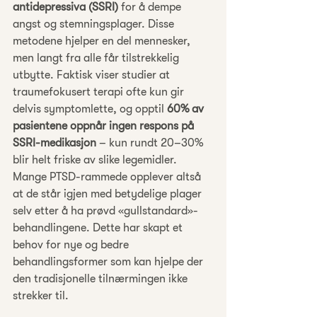
antidepressiva (SSRI)
 for å dempe 
angst og stemningsplager. Disse 
metodene hjelper en del mennesker, 
men langt fra alle får tilstrekkelig 
utbytte. Faktisk viser studier at 
traumefokusert terapi ofte kun gir 
delvis symptomlette, og opptil 
60% av 
pasientene oppnår ingen respons på 
SSRI-medikasjon
 – kun rundt 20–30% 
blir helt friske av slike legemidler. 
Mange PTSD-rammede opplever altså 
at de står igjen med betydelige plager 
selv etter å ha prøvd «gullstandard»-
behandlingene. Dette har skapt et 
behov for nye og bedre 
behandlingsformer som kan hjelpe der 
den tradisjonelle tilnærmingen ikke 
strekker til.