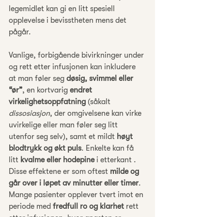
legemidlet kan gi en litt spesiell 
opplevelse i bevisstheten mens det 
pågår.
Vanlige, forbigående bivirkninger under 
og rett etter infusjonen kan inkludere 
at man føler seg 
døsig, svimmel eller 
“ør”
, en kortvarig 
endret 
virkelighetsoppfatning
 (såkalt 
dissosiasjon
, der omgivelsene kan virke 
uvirkelige eller man føler seg litt 
utenfor seg selv), samt et mildt 
høyt 
blodtrykk og økt puls
. Enkelte kan få 
litt 
kvalme eller hodepine
 i etterkant . 
Disse effektene er som oftest 
milde og 
går over i løpet av minutter eller timer
. 
Mange pasienter opplever tvert imot en 
periode med 
fredfull ro og klarhet
 rett 