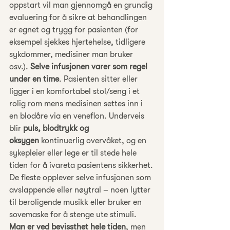
oppstart vil man gjennomgå en grundig 
evaluering for å sikre at behandlingen 
er egnet og trygg for pasienten (for 
eksempel sjekkes hjertehelse, tidligere 
sykdommer, medisiner man bruker 
osv.). 
Selve infusjonen varer som regel 
under en time
. Pasienten sitter eller 
ligger i en komfortabel stol/seng i et 
rolig rom mens medisinen settes inn i 
en blodåre via en veneflon. Underveis 
blir 
puls, blodtrykk og 
oksygen
 kontinuerlig overvåket, og en 
sykepleier eller lege er til stede hele 
tiden for å ivareta pasientens sikkerhet. 
De fleste opplever selve infusjonen som 
avslappende eller nøytral – noen lytter 
til beroligende musikk eller bruker en 
sovemaske for å stenge ute stimuli. 
Man er ved bevissthet hele tiden
, men 