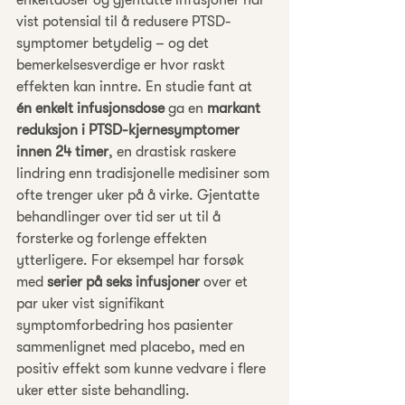
enkeltdoser og gjentatte infusjoner har 
vist potensial til å redusere PTSD-
symptomer betydelig – og det 
bemerkelsesverdige er hvor raskt 
effekten kan inntre. En studie fant at 
én enkelt infusjonsdose
 ga en 
markant 
reduksjon i PTSD-kjernesymptomer 
innen 24 timer
, en drastisk raskere 
lindring enn tradisjonelle medisiner som 
ofte trenger uker på å virke. Gjentatte 
behandlinger over tid ser ut til å 
forsterke og forlenge effekten 
ytterligere. For eksempel har forsøk 
med 
serier på seks infusjoner
 over et 
par uker vist signifikant 
symptomforbedring hos pasienter 
sammenlignet med placebo, med en 
positiv effekt som kunne vedvare i flere 
uker etter siste behandling.